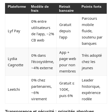
Plateforme
Modèle de
Retrait
Points forts
frais
bancaire
Parcours
0% entre
Gratuit
mobile
utilisateurs
Lyf Pay
depuis
fluide,
de l’app, ~2%
l’app
soutenu par
CB web
banques
App +
0% dans
Très adopté
Lydia
page web
l’écosystème,
chez les
Cagnotte
pour non
~4% externe
jeunes
membres
0% chez
Leader
Gratuit ≤
partenaires,
historique,
Leetchi
100€,
~6%
expérience
puis 6%
virement
rodée
Transparence et sécurité : priorités absolues