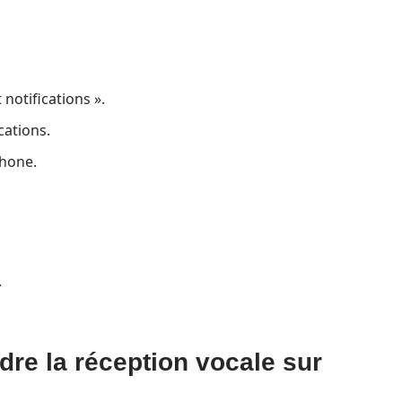
 notifications ».
cations.
phone.
.
re la réception vocale sur