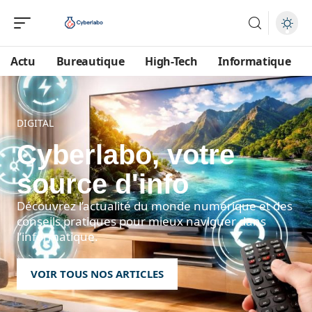
Actu
Bureautique
High-Tech
Informatique
DIGITAL
Cyberlabo, votre
source d'info
Découvrez l’actualité du monde numérique et des
conseils pratiques pour mieux naviguer dans
l’informatique.
VOIR TOUS NOS ARTICLES