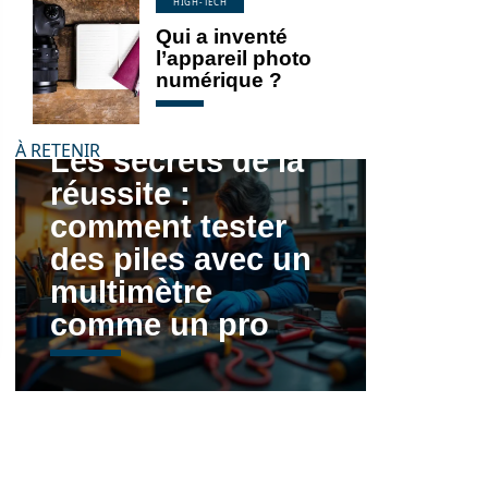
HIGH-TECH
Qui a inventé
l’appareil photo
numérique ?
À RETENIR
Les secrets de la
réussite :
comment tester
des piles avec un
multimètre
comme un pro