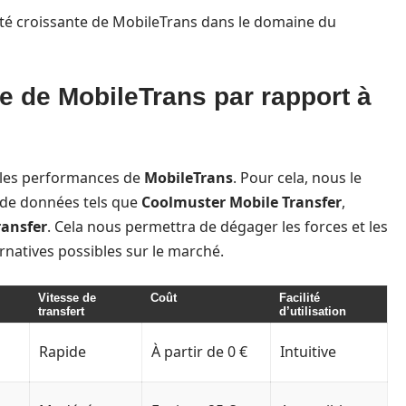
rité croissante de MobileTrans dans le domaine du
e de MobileTrans par rapport à
er les performances de
MobileTrans
. Pour cela, nous le
t de données tels que
Coolmuster Mobile Transfer
,
ransfer
. Cela nous permettra de dégager les forces et les
rnatives possibles sur le marché.
Vitesse de
Coût
Facilité
transfert
d’utilisation
Rapide
À partir de 0 €
Intuitive