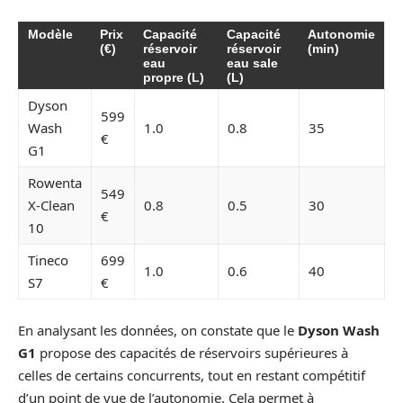
Modèle
Prix
Capacité
Capacité
Autonomie
(€)
réservoir
réservoir
(min)
eau
eau sale
propre (L)
(L)
Dyson
599
Wash
1.0
0.8
35
€
G1
Rowenta
549
X-Clean
0.8
0.5
30
€
10
Tineco
699
1.0
0.6
40
S7
€
En analysant les données, on constate que le
Dyson Wash
G1
propose des capacités de réservoirs supérieures à
celles de certains concurrents, tout en restant compétitif
d’un point de vue de l’autonomie. Cela permet à