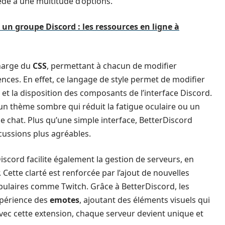
cède à une multitude d’options.
n groupe Discord : les ressources en ligne à
charge du
CSS
, permettant à chacun de modifier
ences. En effet, ce langage de style permet de modifier
s et la disposition des composants de l’interface Discord.
r un thème sombre qui réduit la fatigue oculaire ou un
 chat. Plus qu’une simple interface, BetterDiscord
scussions plus agréables.
Discord facilite également la gestion de serveurs, en
. Cette clarté est renforcée par l’ajout de nouvelles
opulaires comme Twitch. Grâce à BetterDiscord, les
expérience des
emotes
, ajoutant des éléments visuels qui
avec cette extension, chaque serveur devient unique et