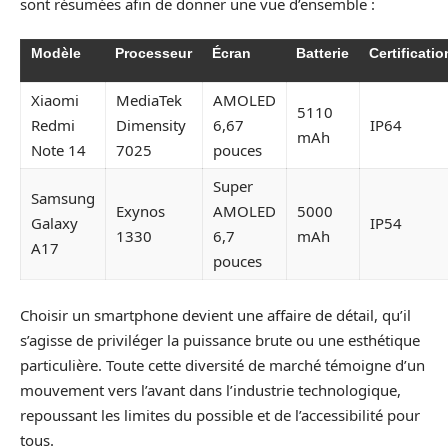
sont résumées afin de donner une vue d’ensemble :
Modèle
Processeur
Écran
Batterie
Certificatio
Xiaomi
MediaTek
AMOLED
5110
Redmi
Dimensity
6,67
IP64
mAh
Note 14
7025
pouces
Super
Samsung
Exynos
AMOLED
5000
Galaxy
IP54
1330
6,7
mAh
A17
pouces
Choisir un smartphone devient une affaire de détail, qu’il
s’agisse de priviléger la puissance brute ou une esthétique
particulière. Toute cette diversité de marché témoigne d’un
mouvement vers l’avant dans l’industrie technologique,
repoussant les limites du possible et de l’accessibilité pour
tous.