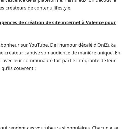
effervescence de la plateforme. Parmi eux, on découvre
s créateurs de contenu lifestyle.
agences de création de site internet à Valence pour
n bonheur sur YouTube. De l’humour décalé d’OniZuka
 créateur captive son audience de manière unique. En
ir avec leur communauté fait partie intégrante de leur
qu’ils couvrent :
 qui rendent ces youtubeurs si populaires. Chacun a sa