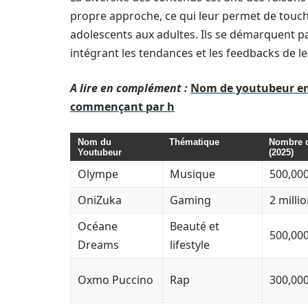
propre approche, ce qui leur permet de touche
adolescents aux adultes. Ils se démarquent par
intégrant les tendances et les feedbacks de l
A lire en complément :
Nom de youtubeur en h
commençant par h
Nom du
Thématique
Nombre 
Youtubeur
(2025)
Olympe
Musique
500,00
OniZuka
Gaming
2 milli
Océane
Beauté et
500,00
Dreams
lifestyle
Oxmo Puccino
Rap
300,00