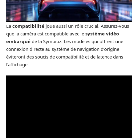
La
compatibilité
joue aussi un rôle crucial. Assurez-vous
que la caméra est compatible avec le
système vidéo
embarqué
de la Symbioz. Les modèles qui offrent une
connexion directe au système de navigation d’origine
éviteront des soucis de compatibilité et de latence dans
l’affichage.