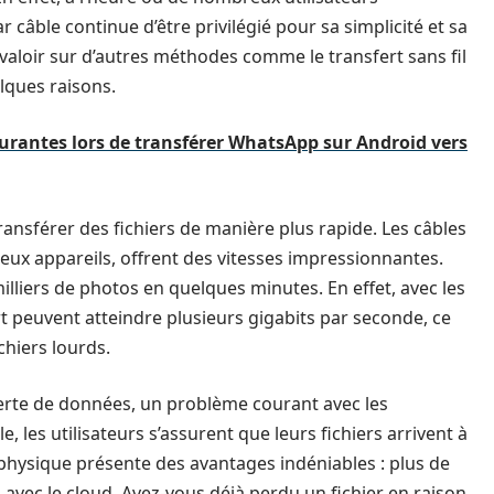
 câble continue d’être privilégié pour sa simplicité et sa
évaloir sur d’autres méthodes comme le transfert sans fil
elques raisons.
courantes lors de transférer WhatsApp sur Android vers
ransférer des fichiers de manière plus rapide. Les câbles
x appareils, offrent des vitesses impressionnantes.
milliers de photos en quelques minutes. En effet, avec les
rt peuvent atteindre plusieurs gigabits par seconde, ce
chiers lourds.
 perte de données, un problème courant avec les
e, les utilisateurs s’assurent que leurs fichiers arrivent à
 physique présente des avantages indéniables : plus de
 avec le cloud. Avez-vous déjà perdu un fichier en raison