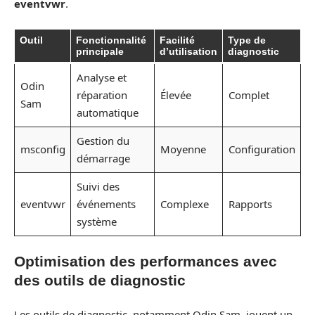
eventvwr
.
Outil
Fonctionnalité
Facilité
Type de
principale
d’utilisation
diagnostic
Analyse et
Odin
réparation
Élevée
Complet
Sam
automatique
Gestion du
msconfig
Moyenne
Configuration
démarrage
Suivi des
eventvwr
événements
Complexe
Rapports
système
Optimisation des performances avec
des outils de diagnostic
Les outils de diagnostic, notamment Odin Sam, jouent un