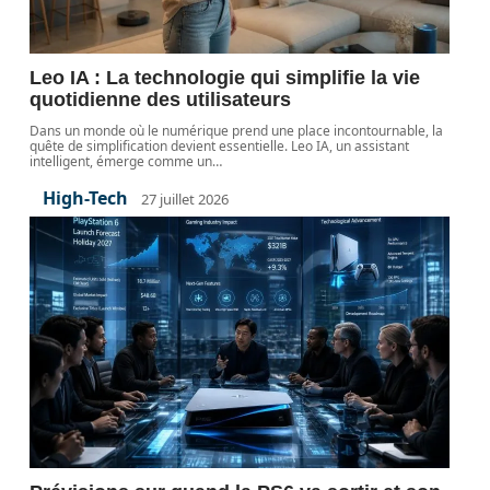
Leo IA : La technologie qui simplifie la vie
quotidienne des utilisateurs
Dans un monde où le numérique prend une place incontournable, la
quête de simplification devient essentielle. Leo IA, un assistant
intelligent, émerge comme un
…
High-Tech
27 juillet 2026