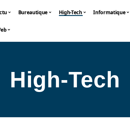
ctu
Bureautique
High-Tech
Informatique
eb
High-Tech