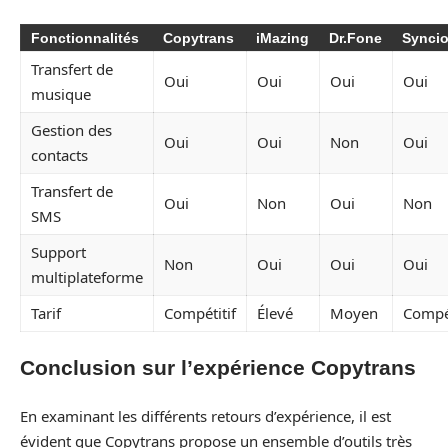
Fonctionnalités
Copytrans
iMazing
Dr.Fone
Synci
Transfert de
Oui
Oui
Oui
Oui
musique
Gestion des
Oui
Oui
Non
Oui
contacts
Transfert de
Oui
Non
Oui
Non
SMS
Support
Non
Oui
Oui
Oui
multiplateforme
Tarif
Compétitif
Élevé
Moyen
Compét
Conclusion sur l’expérience Copytrans
En examinant les différents retours d’expérience, il est
évident que Copytrans propose un ensemble d’outils très