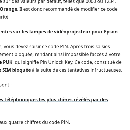
é sur des valeurs par défaut, telles que 0000 ou 1234,
 Orange
. Il est donc recommandé de modifier ce code
rité.
entes sur les lampes de vidéoprojecteur pour Epson
 vous devez saisir ce code PIN. Après trois saisies
ment bloquée, rendant ainsi impossible l’accès à votre
e PUK
, qui signifie Pin Unlock Key. Ce code, constitué de
e SIM bloquée
à la suite de ces tentatives infructueuses.
sont :
es téléphoniques les plus chères révélés par des
 aux quatre chiffres du code PIN.