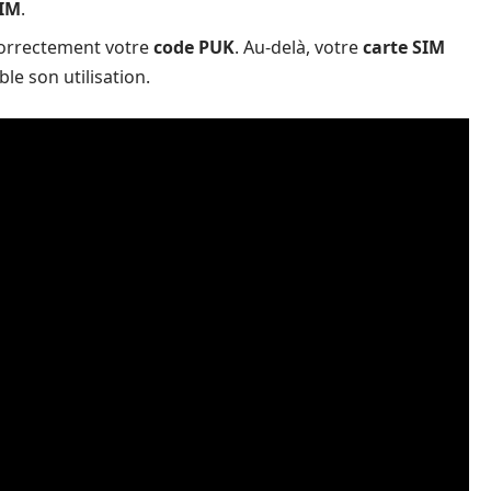
SIM
.
correctement votre
code PUK
. Au-delà, votre
carte SIM
le son utilisation.