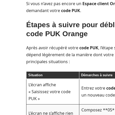
Si vous n’avez pas encore un
Espace client O
demandant votre
code PUK
.
Étapes à suivre pour débl
code PUK Orange
Après avoir récupéré votre
code PUK
, l’étap
dépend légèrement de la manière dont votre
principales situations :
Situation
Démarches à suivre
L’écran affiche
Entrez votre
cod
« Saisissez votre code
un nouveau code P
PUK »
Composez **05* su
L’écran ne s’affiche rien