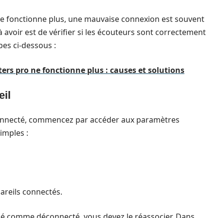
e fonctionne plus, une mauvaise connexion est souvent
à avoir est de vérifier si les écouteurs sont correctement
apes ci-dessous :
ters pro ne fonctionne plus : causes et solutions
eil
onnecté, commencez par accéder aux paramètres
imples :
areils connectés.
é comme déconnecté, vous devez le réassocier. Dans